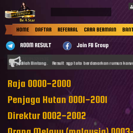
HOME
DAFTAR
REFERRAL
CARA BERMAIN
BAN
ROOM RESULT
Join FB Group
+6287853217536
ilah Bintang . Result sgp toto berdasarkan rumus konversi lama..
Raja 0000-2000
Penjaga Hutan 0001-2001
Direktur 0002-2002
Orang Melayu (malaysia) 0003